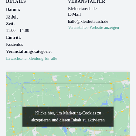
DETAILS
VERANSTALTER
Kleidertausch.de
Datum:
E-Mail
12 Juli
hallo@kleidertausch.de
Zeit:
Veranstalter-Website anzeigen
11:00 - 14:00
Eintritt:
Kostenlos
Veranstaltungskategorie:
Erwachsenenkleidung für alle
Klicke hier, um Marketing-Cookies zu
Klicke hier, um Marketing-Cookies zu
akzeptieren und diesen Inhalt zu aktivieren
akzeptieren und diesen Inhalt zu aktivieren