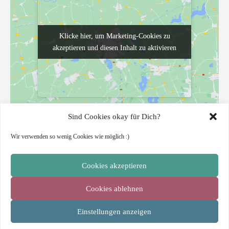
Klicke hier, um Marketing-Cookies zu
Klicke hier, um Marketing-Cookies zu
akzeptieren und diesen Inhalt zu aktivieren
akzeptieren und diesen Inhalt zu aktivieren
Sind Cookies okay für Dich?
VERANSTALTUNGSORT
Wir verwenden so wenig Cookies wie möglich :)
Sophienkirche
Sophienstraße 3b
Cookies akzeptieren
Wuppertal
,
Germany
Google Karte anzeigen
Cookies ablehnen
Mannheim (Baden-Württemberg)
Elstal (Wustermark, Brandenburg)
Einstellungen anzeigen